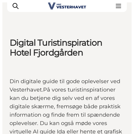
Digital Turistinspiration
Det sker
Hotel Fjordgården
Oplevelser
Vores Byer
Mad & Overnatning
Din digitale guide til gode oplevelser ved
Køb billet
Vesterhavet.På vores turistinspirationer
Planlæg din ferie
kan du betjene dig selv ved en af vores
digitale skærme, fremsøge både praktisk
information og finde frem til spændende
oplevelser. Du kan også møde vores
virtuelle AI guide Ida eller hente et grafisk