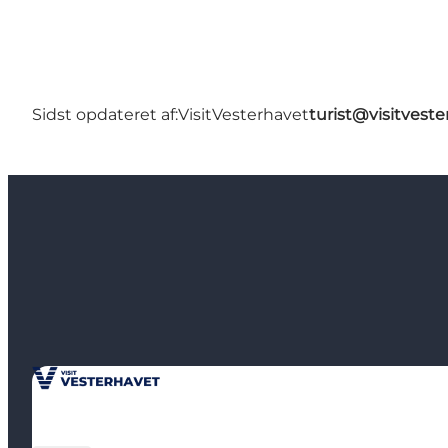
Sidst opdateret af:
VisitVesterhavet
turist@visitveste