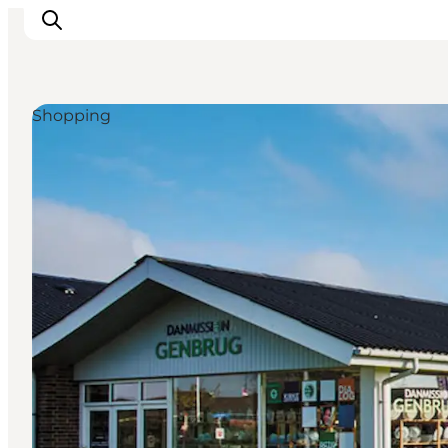
Shopping
Det sker
Oplevelser
Vores Byer
Mad & Overnatning
Køb billet
Planlæg din ferie