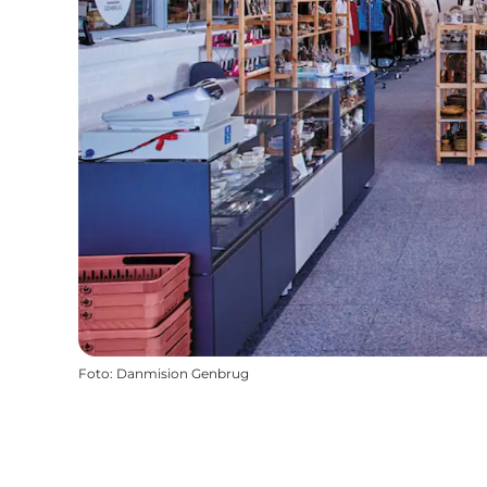
Foto
:
Danmision Genbrug