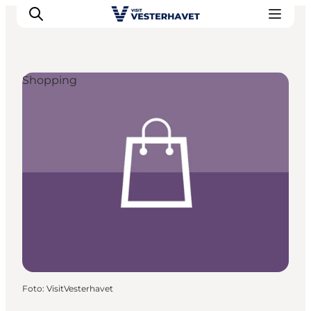
Shopping
Det sker
Oplevelser
Vores Byer
Mad & Overnatning
Køb billet
Planlæg din ferie
Foto
:
VisitVesterhavet