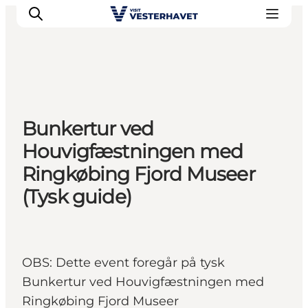
Det sker
Bunkertur ved
Oplevelser
Houvigfæstningen med
Vores Byer
Ringkøbing Fjord Museer
Mad & Overnatning
(Tysk guide)
Køb billet
Planlæg din ferie
OBS: Dette event foregår på tysk
Bunkertur ved Houvigfæstningen med
Ringkøbing Fjord Museer