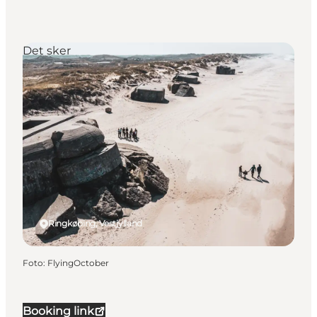
Det sker
Ringkøbing, Vestjylland
Foto
:
FlyingOctober
Booking link