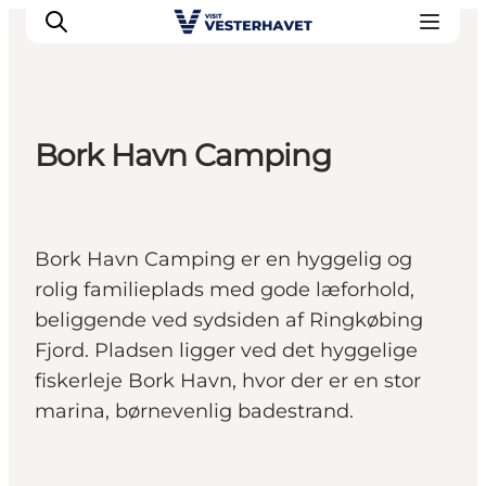
Bork Havn Camping
Det sker
Oplevelser
Vores Byer
Bork Havn Camping er en hyggelig og
Mad & Overnatning
rolig familieplads med gode læforhold,
Køb billet
beliggende ved sydsiden af Ringkøbing
Planlæg din ferie
Fjord. Pladsen ligger ved det hyggelige
fiskerleje Bork Havn, hvor der er en stor
marina, børnevenlig badestrand.