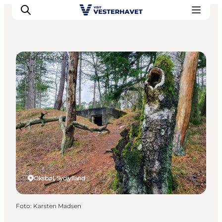
Naturområder
Det sker
Oplevelser
Vores Byer
Mad & Overnatning
Køb billet
Planlæg din ferie
Oksbøl, Sydjylland
Foto
:
Karsten Madsen