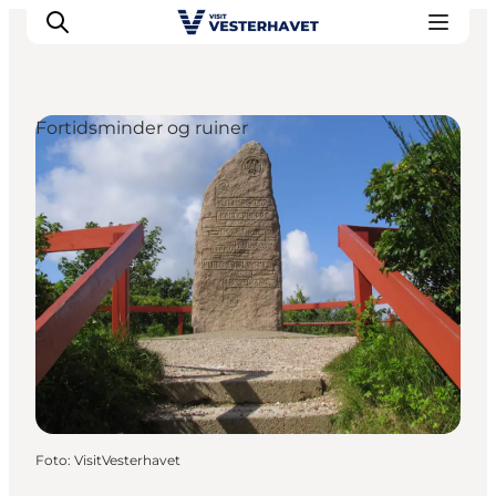
Fortidsminder og ruiner
Det sker
Oplevelser
Vores Byer
Mad & Overnatning
Køb billet
Planlæg din ferie
Foto
:
VisitVesterhavet