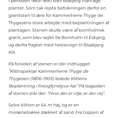
I perioden 1869-1890 blev Blåbjerg Plantage
plantet. Som tak rejste befolkningen derfor en
granitsten til ære for Kammerherre Thyge de
Thygesens store arbejde med beplantningen af
plantagen. Stenen skulle være af bornholmsk
granit, som blev sejlet fra Bornholm til Esbjerg,
og derfra fragtet med hestevogn til Blaabjerg
Klit.
På forsiden af stenen er der indhugget
”Klitinspektør Kammerherre Thyge de
Thygesen (1806-1905) ledede Klittens
Beplantning i fireogfyrretyve Aar”.
På bagsiden
af stenen står der:
”Hvor der er vilje, er der vej”.
Selve klitten er 64 m høj, og er en
morænebakke dækket af sand. Fra toppen af