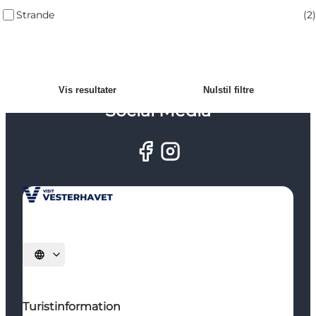
Strande
(
2
)
Vis resultater
Nulstil filtre
Social Media
Vælg sprog
Turistinformation