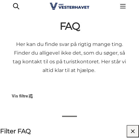
FAQ
Her kan du finde svar på rigtig mange ting.
Det sker
Finder du alligevel ikke det, som du søger, så
Oplevelser
tag kontakt til os på turistkontoret. Her står vi
Vores Byer
altid klar til at hjælpe.
Mad & Overnatning
Køb billet
Planlæg din ferie
Vis filtre
God adgang til stranden
Filter FAQ
Badepunkt mærkning