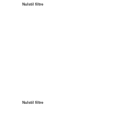
Nulstil filtre
Mest populære
Sortér efter
:
Nulstil filtre
Nulstil filtre
Nulstil filtre