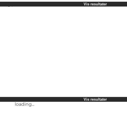
Vælg periode
Vis resultater
Børn
Venner
Min virksomhed
Min partner
loading...
Mig selv
Vis resultater
loading...
Vis resultater
loading...
Vis resultater
loading...