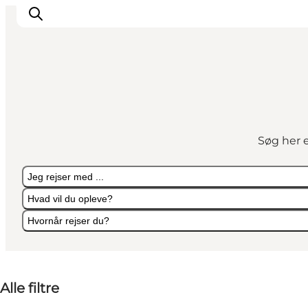
Det sker
Oplevelser
Søg her e
Vores Byer
Mad & Overnatning
Jeg rejser med ...
Køb billet
Hvad vil du opleve?
Planlæg din ferie
Hvornår rejser du?
Jeg rejser med ...
Hvad vil du opleve?
Hvornår rejser du?
Alle filtre