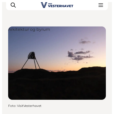
Arkitektur og byrum
Det sker
Oplevelser
Vores Byer
Mad & Overnatning
Køb billet
Planlæg din ferie
Foto
:
VisitVesterhavet