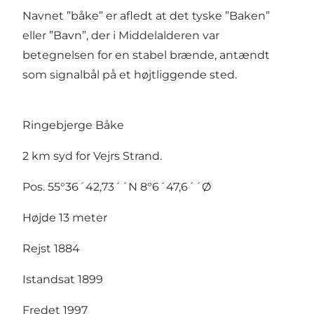
Navnet ”båke” er afledt at det tyske ”Baken”
eller ”Bavn”, der i Middelalderen var
betegnelsen for en stabel brænde, antændt
som signalbål på et højtliggende sted.
Ringebjerge Båke
2 km syd for Vejrs Strand.
Pos. 55°36´42,73´´N 8°6´47,6´´Ø
Højde 13 meter
Rejst 1884
Istandsat 1899
Fredet 1997