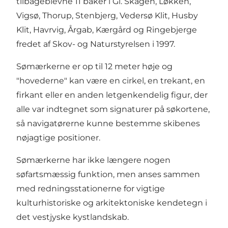
tilbageblevne 11 båker i Gl. Skagen, Løkken,
Vigsø, Thorup, Stenbjerg, Vedersø Klit, Husby
Klit, Havrvig, Årgab, Kærgård og Ringebjerge
fredet af Skov- og Naturstyrelsen i 1997.
Sømærkerne er op til 12 meter høje og
"hovederne" kan være en cirkel, en trekant, en
firkant eller en anden letgenkendelig figur, der
alle var indtegnet som signaturer på søkortene,
så navigatørerne kunne bestemme skibenes
nøjagtige positioner.
Sømærkerne har ikke længere nogen
søfartsmæssig funktion, men anses sammen
med redningsstationerne for vigtige
kulturhistoriske og arkitektoniske kendetegn i
det vestjyske kystlandskab.