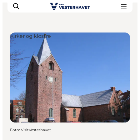
Kirker og klostre
Det sker
Oplevelser
Vores Byer
Mad & Overnatning
Køb billet
Planlæg din ferie
Foto
:
VisitVesterhavet