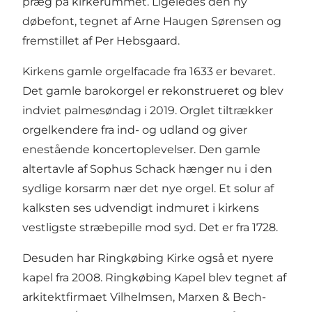
præg på kirkerummet. Ligeledes den ny
døbefont, tegnet af Arne Haugen Sørensen og
fremstillet af Per Hebsgaard.
Kirkens gamle orgelfacade fra 1633 er bevaret.
Det gamle barokorgel er rekonstrueret og blev
indviet palmesøndag i 2019. Orglet tiltrækker
orgelkendere fra ind- og udland og giver
enestående koncertoplevelser. Den gamle
altertavle af Sophus Schack hænger nu i den
sydlige korsarm nær det nye orgel. Et solur af
kalksten ses udvendigt indmuret i kirkens
vestligste stræbepille mod syd. Det er fra 1728.
Desuden har Ringkøbing Kirke også et nyere
kapel fra 2008. Ringkøbing Kapel blev tegnet af
arkitektfirmaet Vilhelmsen, Marxen & Bech-