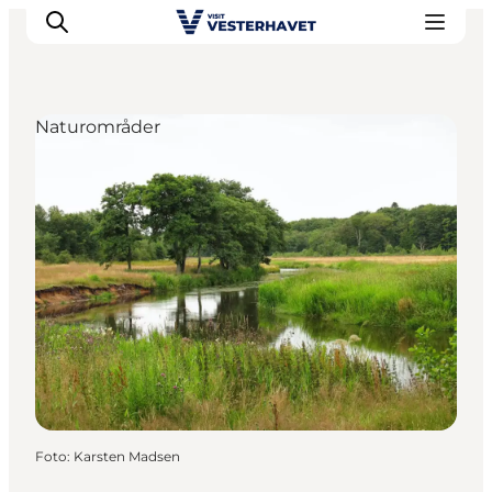
Naturområder
Det sker
Oplevelser
Vores Byer
Mad & Overnatning
Køb billet
Planlæg din ferie
Foto
:
Karsten Madsen