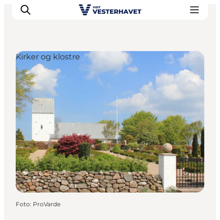
Kirker og klostre
Det sker
Oplevelser
Vores Byer
Mad & Overnatning
Køb billet
Planlæg din ferie
Foto
:
ProVarde