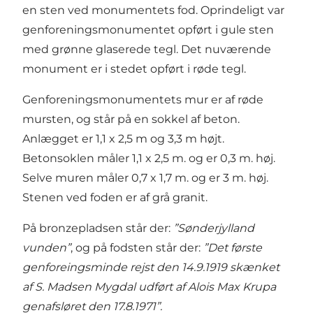
en sten ved monumentets fod. Oprindeligt var
genforeningsmonumentet opført i gule sten
med grønne glaserede tegl. Det nuværende
monument er i stedet opført i røde tegl.
Genforeningsmonumentets mur er af røde
mursten, og står på en sokkel af beton.
Anlægget er 1,1 x 2,5 m og 3,3 m højt.
Betonsoklen måler 1,1 x 2,5 m. og er 0,3 m. høj.
Selve muren måler 0,7 x 1,7 m. og er 3 m. høj.
Stenen ved foden er af grå granit.
På bronzepladsen står der:
”Sønderjylland
vunden”
, og på fodsten står der:
”Det første
genforeingsminde rejst den 14.9.1919 skænket
af S. Madsen Mygdal udført af Alois Max Krupa
genafsløret den 17.8.1971”.