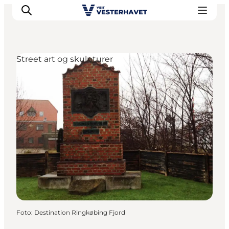
Street art og skulpturer
Det sker
Oplevelser
Vores Byer
Mad & Overnatning
Køb billet
Planlæg din ferie
Foto
:
Destination Ringkøbing Fjord