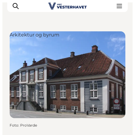
Arkitektur og byrum
Det sker
Oplevelser
Vores Byer
Mad & Overnatning
Køb billet
Planlæg din ferie
Foto
:
ProVarde