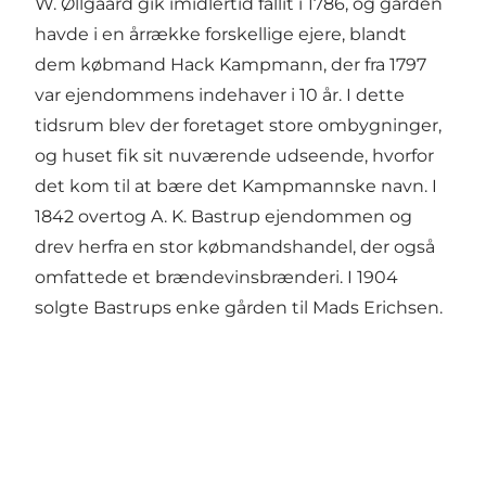
W. Øllgaard gik imidlertid fallit i 1786, og gården
havde i en årrække forskellige ejere, blandt
dem købmand Hack Kampmann, der fra 1797
var ejendommens indehaver i 10 år. I dette
tidsrum blev der foretaget store ombygninger,
og huset fik sit nuværende udseende, hvorfor
det kom til at bære det Kampmannske navn. I
1842 overtog A. K. Bastrup ejendommen og
drev herfra en stor købmandshandel, der også
omfattede et brændevinsbrænderi. I 1904
solgte Bastrups enke gården til Mads Erichsen.