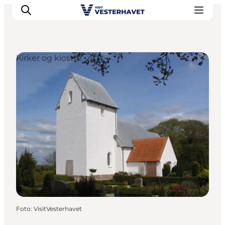
Kirker og klostre
Det sker
Oplevelser
Vores Byer
Mad & Overnatning
Køb billet
Planlæg din ferie
Foto
:
VisitVesterhavet