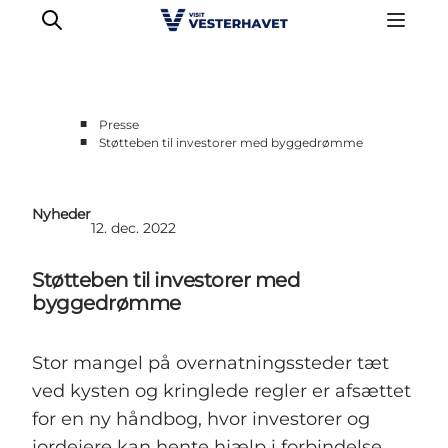
■
Presse
■
Støtteben til investorer med byggedrømme
Erhvervsside
Events
Nyheder
Projekter
12. dec. 2022
Medlemskab
Støtteben til investorer med
Nyheder
byggedrømme
Om os
Stor mangel på overnatningssteder tæt
ved kysten og kringlede regler er afsættet
for en ny håndbog, hvor investorer og
jordejere kan hente hjælp i forbindelse