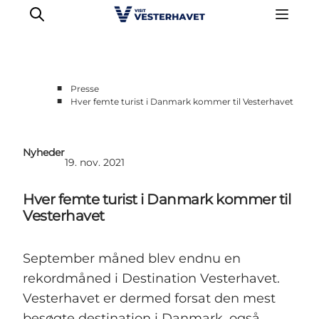
■
Presse
■
Hver femte turist i Danmark kommer til Vesterhavet
Erhvervsside
Events
Nyheder
Projekter
19. nov. 2021
Medlemskab
Hver femte turist i Danmark kommer til
Nyheder
Vesterhavet
Om os
September måned blev endnu en
rekordmåned i Destination Vesterhavet.
Vesterhavet er dermed forsat den mest
besøgte destination i Danmark, også