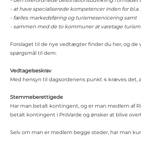
- den overordnede destinationsudvikling i området
- at have specialiserede kompetencer inden for bl.a
- fælles markedsføring og turismeservicering samt
- sammen med de to kommuner at varetage turismeer
Forslaget til de nye vedtægter
finder du her
, og de
spørgsmål til dem.
Vedtagelseskrav
Med hensyn til dagsordenens punkt 4 kræves det,
Stemmeberettigede
Har man betalt kontingent, og er man medlem af R
betalt kontingent i ProVarde og ønsker at blive overf
Selv om man er medlem begge steder, har man kun