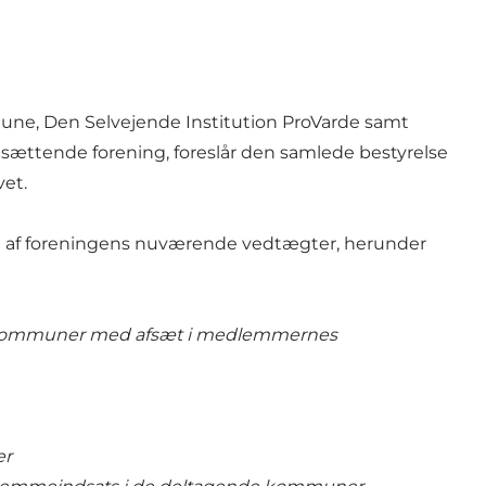
e, Den Selvejende Institution ProVarde samt
sættende forening, foreslår den samlede bestyrelse
et.
on af foreningens nuværende vedtægter, herunder
rde Kommuner med afsæt i medlemmernes
er