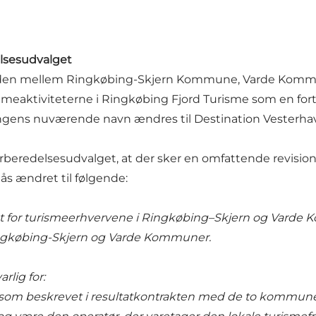
elsesudvalget
eden mellem Ringkøbing-Skjern Kommune, Varde Kommun
eaktiviteterne i Ringkøbing Fjord Turisme som en fort
ngens nuværende navn ændres til Destination Vesterhav
orberedelsesudvalget, at der sker en omfattende revisi
lås ændret til følgende:
ækst for turismeerhvervene i Ringkøbing–Skjern og Va
ingkøbing-Skjern og Varde Kommuner.
rlig for:
 som beskrevet i resultatkontrakten med de to kommun