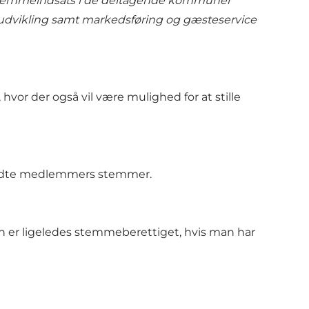
mefremmeindsats i de deltagende kommuner
ngsudvikling samt markedsføring og gæsteservice
vor der også vil være mulighed for at stille
mødte medlemmers stemmer.
 er ligeledes stemmeberettiget, hvis man har