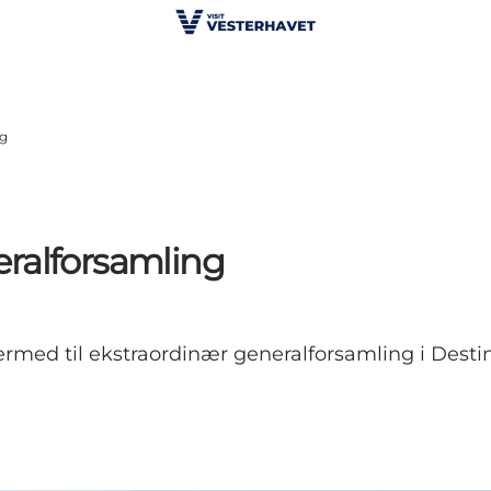
ng
neralforsamling
hermed til ekstraordinær generalforsamling i Des