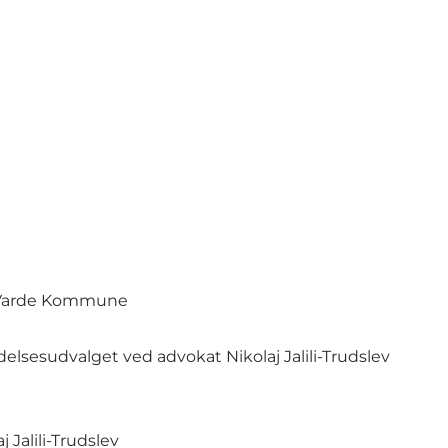
, Varde Kommune
elsesudvalget ved advokat Nikolaj Jalili-Trudslev
Jalili-Trudslev