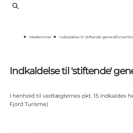
■
■
Medlemmer
Indkaldelse til 'stiftende' generalforsamli
Erhverv
Events
Projekter
Indkaldelse til 'stiftende' ge
Medlemskab
Nyheder
Om os
I henhold til vedtægternes pkt. 15 indkaldes 
Fjord Turisme)