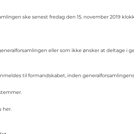
rsamlingen ske senest fredag den 15. november 2019 klokk
eneralforsamlingen eller som ikke ønsker at deltage i ge
 anmeldes til formandskabet, inden generalforsamlingen
 stemmer.
u her
.