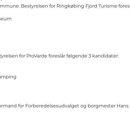
une. Bestyrelsen for Ringkøbing Fjord Turisme foreslå
useum
lsen for ProVarde foreslår følgende 3 kandidater:
Camping
ed formand for Forberedelsesudvalget og borgmester Ha