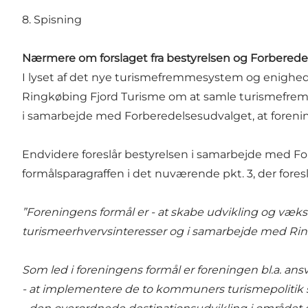
8. Spisning
Nærmere om forslaget fra bestyrelsen og Forbered
I lyset af det nye turismefremmesystem og enigh
Ringkøbing Fjord Turisme om at samle turismefremm
i samarbejde med Forberedelsesudvalget, at foreni
Endvidere foreslår bestyrelsen i samarbejde med F
formålsparagraffen i det nuværende pkt. 3, der fores
”Foreningens formål er - at skabe udvikling og v
turismeerhvervsinteresser og i samarbejde med R
Som led i foreningens formål er foreningen bl.a. ansva
- at implementere de to kommuners turismepolitik