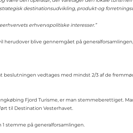
 og være den operatør, der varetager den lokale turis
. strategisk destinationsudvikling, produkt-og forretni
hvervets erhvervspolitiske interesser.”
 vil herudover blive gennemgået på generalforsamlingen, h
 at beslutningen vedtages med mindst 2/3 af de frem
ingkøbing Fjord Turisme, er man stemmeberettiget. Man
ørt til Destination Vesterhavet.
 1 stemme på generalforsamlingen.