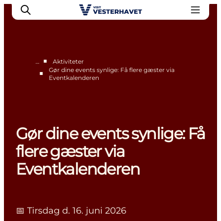
■
…
Aktiviteter
Gør dine events synlige: Få flere gæster via
■
Eventkalenderen
Erhverv
Events
Projekter
Medlemskab
Gør dine events synlige: Få
Nyheder
flere gæster via
Om os
Eventkalenderen
📅 Tirsdag d. 16. juni 2026