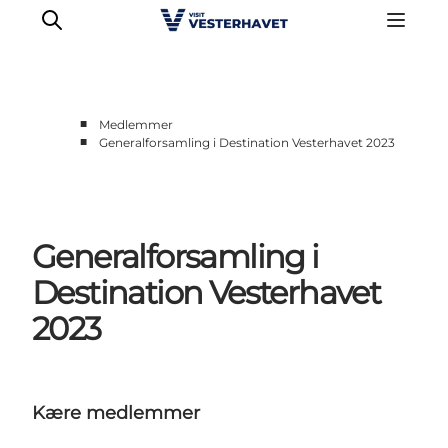
■
Medlemmer
■
Generalforsamling i Destination Vesterhavet 2023
Erhverv
Events
Projekter
Generalforsamling i
Medlemskab
Nyheder
Destination Vesterhavet
Om os
2023
Kære medlemmer